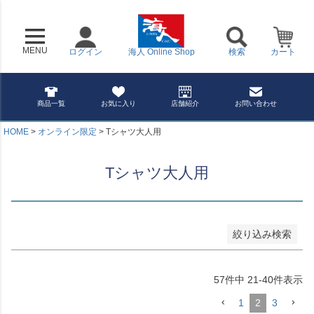
MENU
ログイン
海人 Online Shop
検索
カート
商品一覧
お気に入り
店舗紹介
お問い合わせ
HOME
オンライン限定
Tシャツ大人用
Tシャツ大人用
絞り込み検索
57
件中
21
-
40
件表示
1
2
3