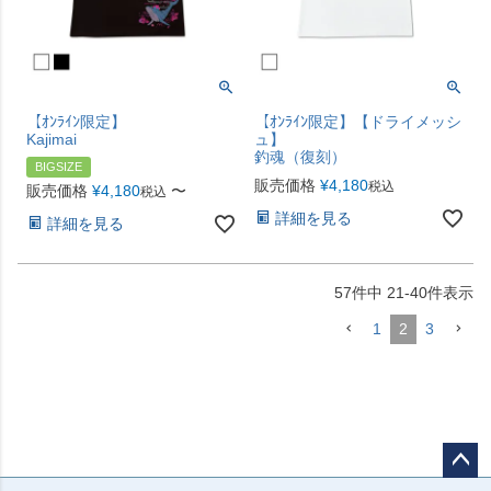
【ｵﾝﾗｲﾝ限定】
【ｵﾝﾗｲﾝ限定】【ドライメッシ
Kajimai
ュ】
釣魂（復刻）
BIGSIZE
販売価格
¥
4,180
税込
販売価格
¥
4,180
〜
税込
詳細を見る
詳細を見る
57
件中
21
-
40
件表示
1
2
3
ペー