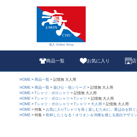
海人 Online Shop
商品一覧
お気に入り
店
HOME
商品一覧
記憶無 大人用
HOME
商品一覧
遊び心・他シリーズ
記憶無 大人用
HOME
Tシャツ・ポロシャツ
記憶無 大人用
HOME
Tシャツ・ポロシャツ
Tシャツ
記憶無 大人用
HOME
Tシャツ・ポロシャツ
Tシャツ
大人用
記憶無 大人用
HOME
特集
お気に入りTシャツを長く楽しむために。黄ばみを防ぐ
HOME
特集
乾杯したくなる！オリオン＆沖縄を感じる面白デザイン