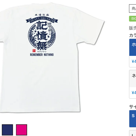
商
BI
販
カ
ホ
¥
ネ
¥
サ
S
L