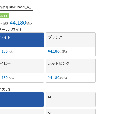
品番号
kiokunashi_A_
GSIZE
¥
4,180
売価格
税込
ラー
ホワイト
ワイト
ブラック
4,180
¥
4,180
税込
税込
イビー
ホットピンク
4,180
¥
4,180
税込
税込
イズ
S
M
XL