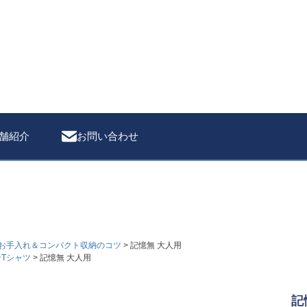
検索
舗紹介
お問い合わせ
お手入れ＆コンパクト収納のコツ
記憶無 大人用
Tシャツ
記憶無 大人用
記