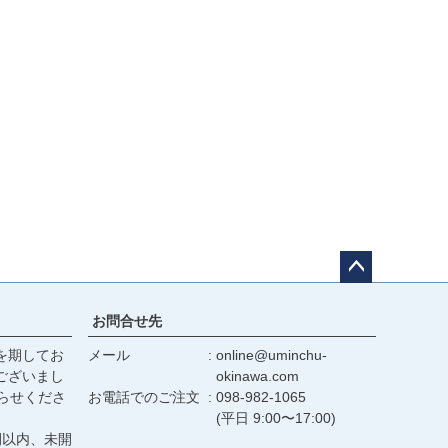
ペー
ジト
お問合せ先
ップ
を期してお
メール
online@uminchu-
へ
ございまし
okinawa.com
らせくださ
お電話でのご注文
098-982-1065
(平日 9:00〜17:00)
間以内、未開