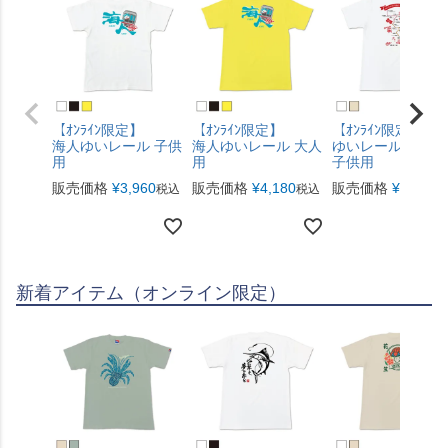
【ｵﾝﾗｲﾝ限定】
【ｵﾝﾗｲﾝ限定】
【ｵﾝﾗｲﾝ限定】
海人ゆいレール 子供
海人ゆいレール 大人
ゆいレール路線図
用
用
子供用
販売価格
¥
3,960
販売価格
¥
4,180
販売価格
¥
3,960
税込
税込
税
新着アイテム（オンライン限定）