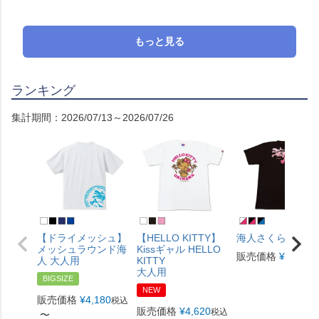
もっと見る
ランキング
集計期間：2026/07/13～2026/07/26
【ドライメッシュ】
【HELLO KITTY】
海人さくら 大人用
メッシュラウンド海
Kissギャル HELLO
販売価格
¥
4,180
税
人 大人用
KITTY
大人用
BIGSIZE
NEW
販売価格
¥
4,180
税込
販売価格
¥
4,620
税込
〜