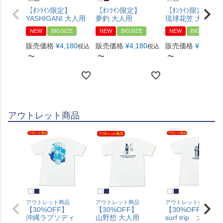
【ｵﾝﾗｲﾝ限定】
【ｵﾝﾗｲﾝ限定】
【ｵﾝﾗｲﾝ限定】
YASHIGANI 大人用
夢釣 大人用
琉球花笠 大人用
NEW
BIGSIZE
NEW
BIGSIZE
NEW
BIGSIZE
販売価格
¥
4,180
販売価格
¥
4,180
販売価格
¥
4,180
税込
税込
税
〜
〜
〜
アウトレット商品
アウトレット商品
アウトレット商品
アウトレット商品
【30%OFF】
【30%OFF】
【30%OFF】
沖縄ラプソディ
山野想 大人用
surf trip 大人用