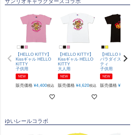
サンリオキャラクターズコラボ
【HELLO KITTY】
【HELLO KITTY】
【HELLO KITTY
Kissギャル HELLO
Kissギャル HELLO
パラダイス ハロ
KITTY
KITTY
ティ
子供用
大人用
子供用
NEW
NEW
NEW
販売価格
¥
4,400
販売価格
¥
4,620
販売価格
¥
4,400
税込
税込
税
ゆいレールコラボ