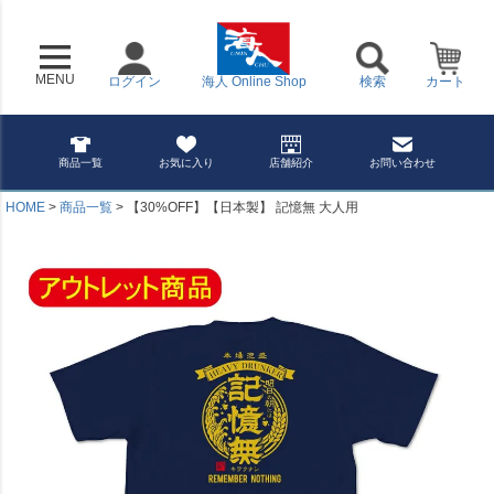
MENU
ログイン
海人 Online Shop
検索
カート
商品一覧
お気に入り
店舗紹介
お問い合わせ
HOME
商品一覧
【30%OFF】【日本製】 記憶無 大人用