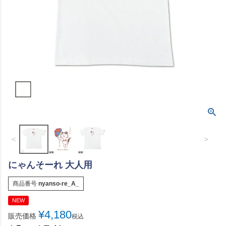
＜
＞
にゃんそーれ 大人用
商品番号
nyanso-re_A_
NEW
¥
4,180
販売価格
税込