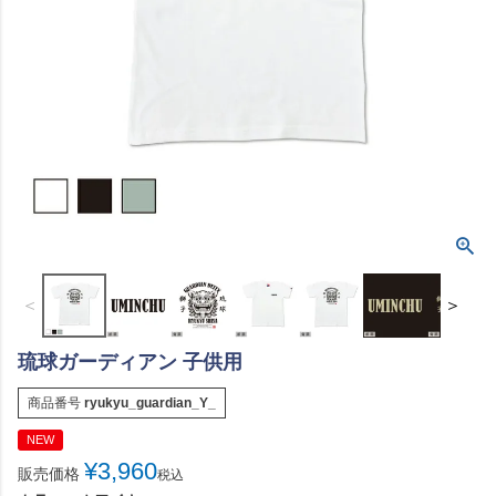
＜
＞
琉球ガーディアン 子供用
商品番号
ryukyu_guardian_Y_
NEW
¥
3,960
販売価格
税込