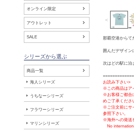
オンライン限定
＜
アウトレット
SALE
那覇空港からて
囲んだデザイン
シリーズから選ぶ
次はどの駅に泊
商品一覧
=============
海人シリーズ
お読み下さい>
※この商品はア
※お客様ご都合
うちなーシリーズ
めご了承くださ
※ご注文前にサ
フラワーシリーズ
参照下さい。
※海外への発送
マリンシリーズ
No internationa