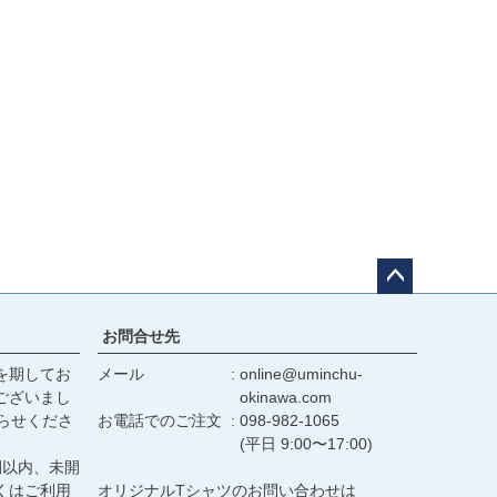
ペー
ジト
お問合せ先
ップ
を期してお
メール
online@uminchu-
へ
ございまし
okinawa.com
らせくださ
お電話でのご注文
098-982-1065
(平日 9:00〜17:00)
間以内、未開
くは
ご利用
オリジナルTシャツのお問い合わせは