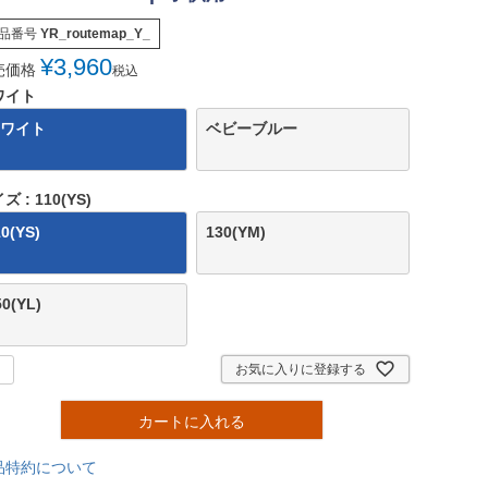
品番号
YR_routemap_Y_
¥
3,960
売価格
税込
ワイト
ワイト
ベビーブルー
イズ
110(YS)
10(YS)
130(YM)
50(YL)
お気に入りに登録する
カートに入れる
品特約について