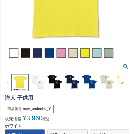
＜
＞
海人 子供用
商品番号
new_uminchu_Y
¥
3,960
販売価格
税込
ホワイト