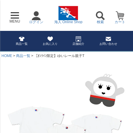
MENU
ログイン
海人 Online Shop
検索
カート
商品一覧
お気に入り
店舗紹介
お問い合わせ
HOME
商品一覧
【ｵﾝﾗｲﾝ限定】ゆいレール親子T