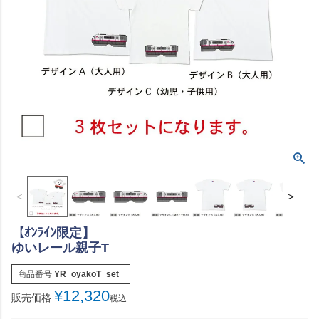
＜
＞
【ｵﾝﾗｲﾝ限定】
ゆいレール親子T
商品番号
YR_oyakoT_set_
¥
12,320
販売価格
税込