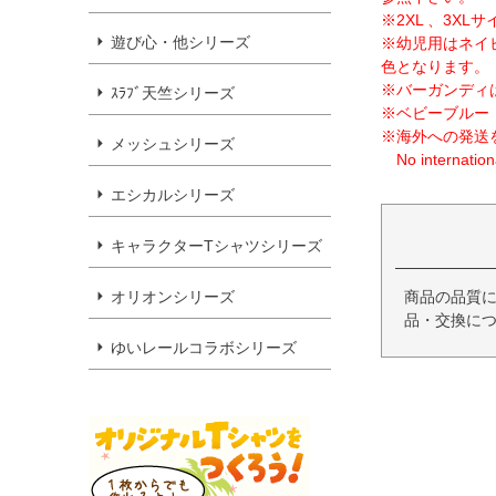
※2XL 、3X
遊び心・他シリーズ
※幼児用はネイ
色となります。
※バーガンディ
ｽﾗﾌﾞ天竺シリーズ
※ベビーブルー
※海外への発送
メッシュシリーズ
No internationa
エシカルシリーズ
キャラクターTシャツシリーズ
オリオンシリーズ
商品の品質
品・交換につ
ゆいレールコラボシリーズ