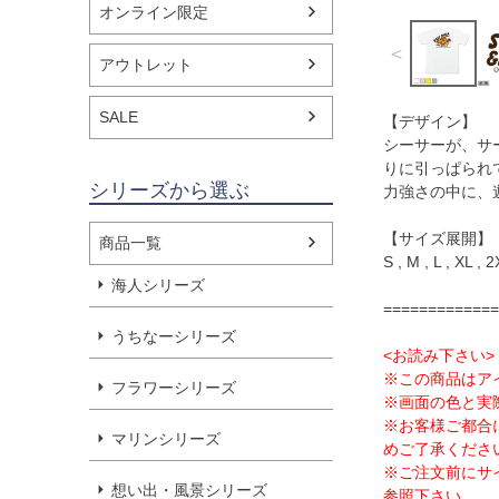
オンライン限定
＜
アウトレット
SALE
【デザイン】
シーサーが、サ
りに引っぱられ
シリーズから選ぶ
力強さの中に、
【サイズ展開】
商品一覧
S , M , L , XL , 
海人シリーズ
=============
うちなーシリーズ
<お読み下さい>
※この商品はア
フラワーシリーズ
※画面の色と実
※お客様ご都合
マリンシリーズ
めご了承くださ
※ご注文前にサ
想い出・風景シリーズ
参照下さい。