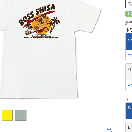
商
BI
販
ホ
ホ
¥
イ
¥
S
S
L