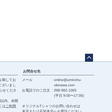
ペー
ジト
お問合せ先
ップ
を期してお
メール
online@uminchu-
へ
ございまし
okinawa.com
らせくださ
お電話でのご注文
098-982-1065
(平日 9:00〜17:00)
間以内、未開
くは
ご利用
オリジナルTシャツのお問い合わせは
本店または石垣本店へお電話ください