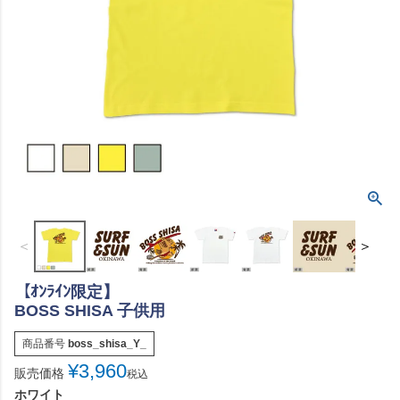
＜
＞
【ｵﾝﾗｲﾝ限定】
BOSS SHISA 子供用
商品番号
boss_shisa_Y_
¥
3,960
販売価格
税込
ホワイト