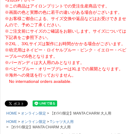
※この商品はアイロンプリントでの受注生産商品です。
※画面の色と実際の色に若干の違いがある場合がございます。
※お客様ご都合による、サイズ交換や返品などはお受けできませ
んので、予めご了承ください。
※ご注文前にサイズのご確認をお願いします。サイズについては
下記表をご参照下さい。
※2XL 、3XLサイズは製作にお時間がかかる場合がございます。
※幼児用はネイビー・ロイヤルブルー・ピンク・イエロー・ベビ
ーブルーの5色となります。
※バーガンディは大人用のみとなります。
※ベビーブルー・オリーブグレーはXLまでの展開となります。
※海外への発送を行っておりません。
No international orders available.
HOME
オンライン限定
【ｵﾝﾗｲﾝ限定】MANTA CHARM 大人用
HOME
オンライン限定
Tシャツ大人用
【ｵﾝﾗｲﾝ限定】MANTA CHARM 大人用