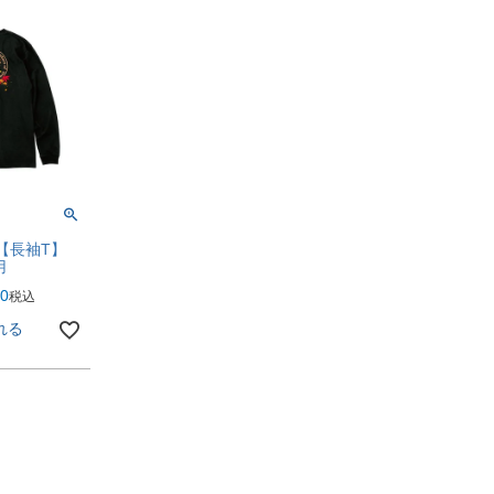
】【長袖T】
用
80
税込
れる