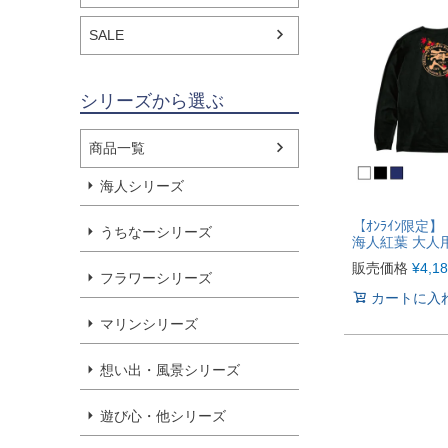
SALE
シリーズから選ぶ
商品一覧
海人シリーズ
【ｵﾝﾗｲﾝ限定
うちなーシリーズ
海人紅葉 大人
販売価格
¥
4,1
フラワーシリーズ
カートに入
マリンシリーズ
想い出・風景シリーズ
遊び心・他シリーズ