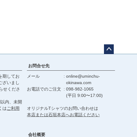
ペー
ジト
お問合せ先
ップ
を期してお
メール
online@uminchu-
へ
ございまし
okinawa.com
らせくださ
お電話でのご注文
098-982-1065
(平日 9:00〜17:00)
間以内、未開
くは
ご利用
オリジナルTシャツのお問い合わせは
本店または石垣本店へお電話ください
会社概要