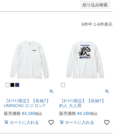
絞り込み検索
6
件中
1
-
6
件表示
【ｵﾝﾗｲﾝ限定】【長袖T】
【ｵﾝﾗｲﾝ限定】【長袖T】
UMINCHU ロゴ ロンT
釣人 大人用
販売価格
¥
4,180
販売価格
¥
4,180
税込
税込
カートに入れる
カートに入れる