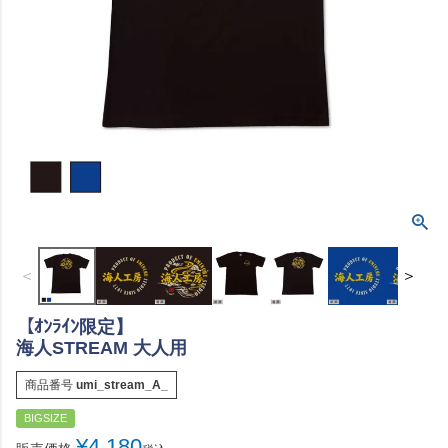
＜
＞
【ｵﾝﾗｲﾝ限定】
海人STREAM 大人用
商品番号
umi_stream_A_
BIGSIZE
¥
4,180