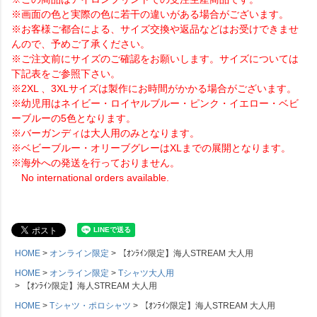
※画面の色と実際の色に若干の違いがある場合がございます。
※お客様ご都合による、サイズ交換や返品などはお受けできませ
んので、予めご了承ください。
※ご注文前にサイズのご確認をお願いします。サイズについては
下記表をご参照下さい。
※2XL 、3XLサイズは製作にお時間がかかる場合がございます。
※幼児用はネイビー・ロイヤルブルー・ピンク・イエロー・ベビ
ーブルーの5色となります。
※バーガンディは大人用のみとなります。
※ベビーブルー・オリーブグレーはXLまでの展開となります。
※海外への発送を行っておりません。
No international orders available.
HOME
オンライン限定
【ｵﾝﾗｲﾝ限定】海人STREAM 大人用
HOME
オンライン限定
Tシャツ大人用
【ｵﾝﾗｲﾝ限定】海人STREAM 大人用
HOME
Tシャツ・ポロシャツ
【ｵﾝﾗｲﾝ限定】海人STREAM 大人用