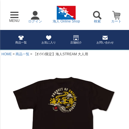
MENU
ログイン
海人 Online Shop
検索
カート
商品一覧
お気に入り
店舗紹介
お問い合わせ
HOME
商品一覧
【ｵﾝﾗｲﾝ限定】海人STREAM 大人用