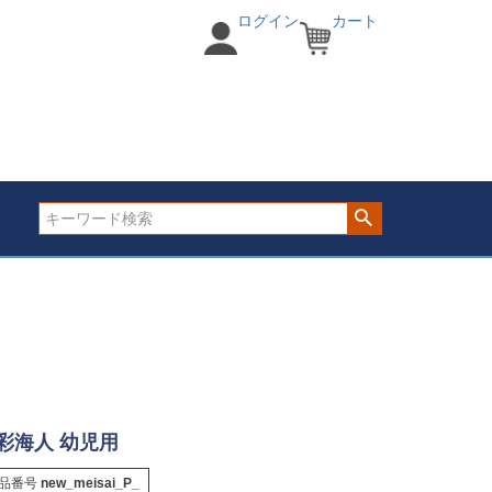
ログイン
カート
彩海人 幼児用
品番号
new_meisai_P_