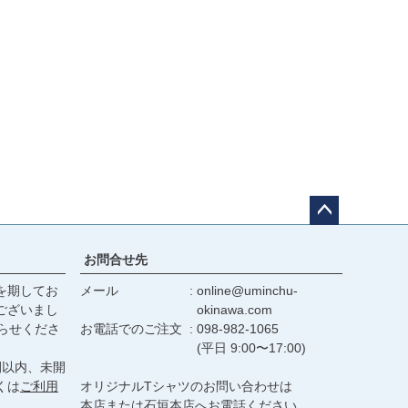
ペー
ジト
お問合せ先
ップ
を期してお
メール
online@uminchu-
へ
ございまし
okinawa.com
らせくださ
お電話でのご注文
098-982-1065
(平日 9:00〜17:00)
間以内、未開
くは
ご利用
オリジナルTシャツのお問い合わせは
本店または石垣本店へお電話ください