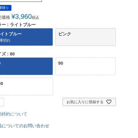
庫限り
¥
3,960
売価格
税込
ラー
ライトブルー
イトブルー
ピンク
庫切れ
イズ
80
0
90
00
お気に入りに登録する
品特約について
品についてのお問い合わせ