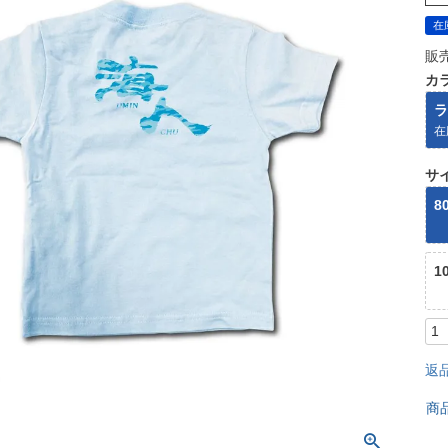
在
販
カ
ラ
在
サ
8
1
返
商