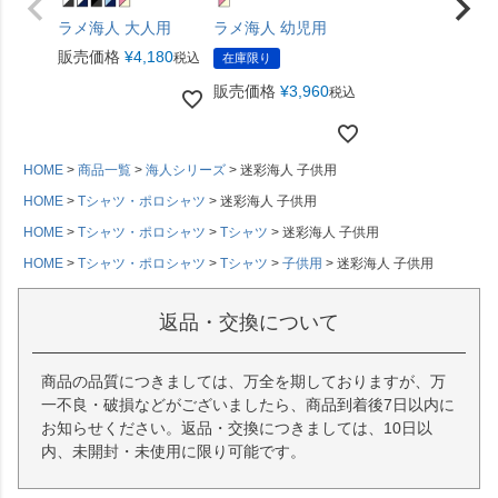
ラメ海人 大人用
ラメ海人 幼児用
販売価格
¥
4,180
税込
在庫限り
販売価格
¥
3,960
税込
HOME
商品一覧
海人シリーズ
迷彩海人 子供用
HOME
Tシャツ・ポロシャツ
迷彩海人 子供用
HOME
Tシャツ・ポロシャツ
Tシャツ
迷彩海人 子供用
HOME
Tシャツ・ポロシャツ
Tシャツ
子供用
迷彩海人 子供用
返品・交換について
商品の品質につきましては、万全を期しておりますが、万
一不良・破損などがございましたら、商品到着後7日以内に
お知らせください。返品・交換につきましては、10日以
内、未開封・未使用に限り可能です。